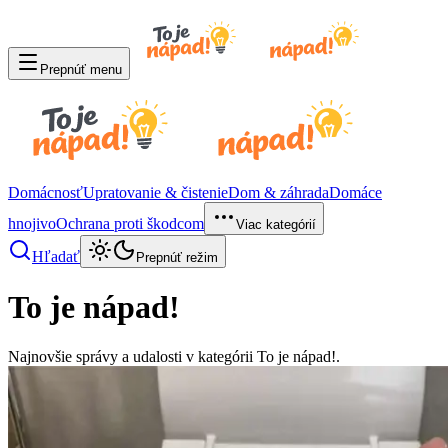
Prepnúť menu
Domácnosť
Upratovanie & čistenie
Dom & záhrada
Domáce
hnojivo
Ochrana proti škodcom
Viac kategórií
Hľadať
Prepnúť režim
To je nápad!
Najnovšie správy a udalosti v kategórii To je nápad!.