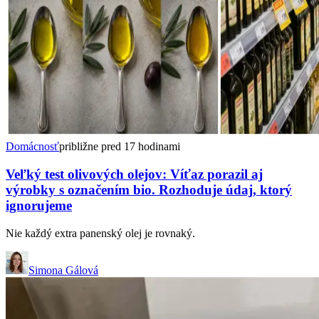
Domácnosť
približne pred 17 hodinami
Veľký test olivových olejov: Víťaz porazil aj
výrobky s označením bio. Rozhoduje údaj, ktorý
ignorujeme
Nie každý extra panenský olej je rovnaký.
Simona Gálová