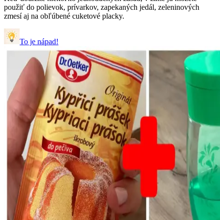
použiť do polievok, prívarkov, zapekaných jedál, zeleninových
zmesí aj na obľúbené cuketové placky.
To je nápad!