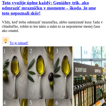
Toto využije úplne každý: Geniálny trik, ako
odmraziť mrazničku v momente – škoda, že sme
toto nepoznali skôr!
Vždy, keď treba odmraziť mrazničku, alebo namrznuté kusy ľadu v
chladničke, robím to len takto a mám to za nepomerne menej času
ako ostatní.
To je nápad!