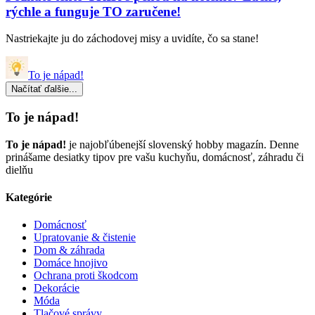
rýchle a funguje TO zaručene!
Nastriekajte ju do záchodovej misy a uvidíte, čo sa stane!
To je nápad!
Načítať ďalšie...
To je nápad!
To je nápad!
je najobľúbenejší slovenský hobby magazín. Denne
prinášame desiatky tipov pre vašu kuchyňu, domácnosť, záhradu či
dielňu
Kategórie
Domácnosť
Upratovanie & čistenie
Dom & záhrada
Domáce hnojivo
Ochrana proti škodcom
Dekorácie
Móda
Tlačové správy