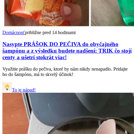
Domácnosť
približne pred 14 hodinami
Nasypte PRÁŠOK DO PEČIVA do obyčajného
šampónu a z výsledku budete nadšení: TRIK čo stojí
centy a ušetrí stokrát viac!
Využitie prášku do pečiva, ktoré by nám nikdy nenapadlo. Pridajte
ho do šampónu, má to skvelý účinok!
To je nápad!