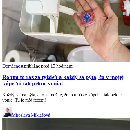
Domácnosť
približne pred 15 hodinami
Robím to raz za týždeň a každý sa pýta, čo v mojej
kúpeľni tak pekne vonia!
Každý sa ma pýta, ako je možné, že to u nás v kúpeľni tak pekne
vonia. Tu je môj recept!
Miroslava Miklášová