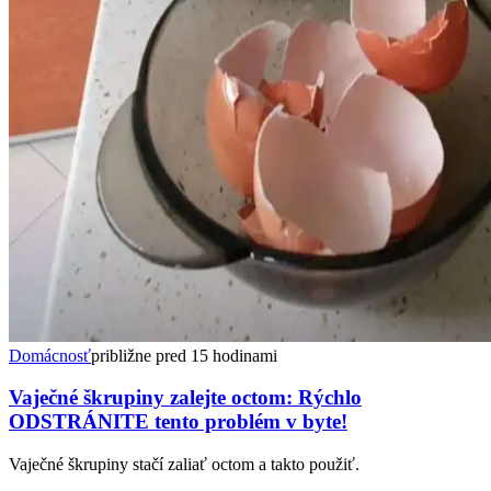
Domácnosť
približne pred 15 hodinami
Vaječné škrupiny zalejte octom: Rýchlo
ODSTRÁNITE tento problém v byte!
Vaječné škrupiny stačí zaliať octom a takto použiť.