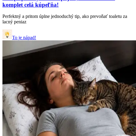
komplet celá kúpeľňa!
Perfektný a pritom úplne jednoduchý tip, ako prevoňať toaletu za
lacný peniaz
To je nápad!