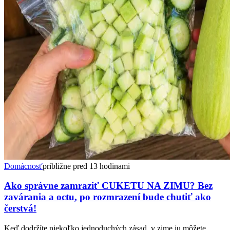
Domácnosť
približne pred 13 hodinami
Ako správne zamraziť CUKETU NA ZIMU? Bez
zavárania a octu, po rozmrazení bude chutiť ako
čerstvá!
Keď dodržíte niekoľko jednoduchých zásad, v zime ju môžete