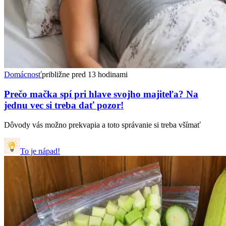
Domácnosť
približne pred 13 hodinami
Prečo mačka spí pri hlave svojho majiteľa? Na
jednu vec si treba dať pozor!
Dôvody vás možno prekvapia a toto správanie si treba všímať
To je nápad!