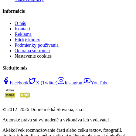
Informácie
O nás
Kontakt
Reklama
Etický kódex
Podmienky používania
Ochrana súkromia
Nastavenie cookies
Sledujte nás
Facebook
X (Twitter)
Instagram
YouTube
© 2012–
2026
Dobré médiá Slovakia, s.r.o.
Autorské práva sú vyhradené a vykonáva ich vydavateľ.
Akékoľvek rozmnožovanie časti alebo celku textov, fotografií,
grafov, infografík a iného audio-vizuálneho obsahu akýmkoľvek