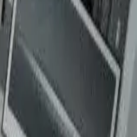
bytku, vďaka ktorému by sa vo svojom kráľovstve cítili ako v
ob sa ako skúsený stolár rozhodol, že nábytok do izby predsa
obení a dotváraní detailov. Keď sa 4-ročný chlapec vrátil z víkendu u