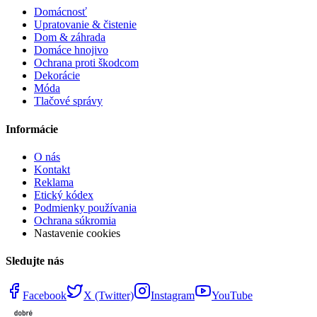
Domácnosť
Upratovanie & čistenie
Dom & záhrada
Domáce hnojivo
Ochrana proti škodcom
Dekorácie
Móda
Tlačové správy
Informácie
O nás
Kontakt
Reklama
Etický kódex
Podmienky používania
Ochrana súkromia
Nastavenie cookies
Sledujte nás
Facebook
X (Twitter)
Instagram
YouTube