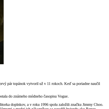
rvý pár topánok vytvoril už v 11 rokoch. Keď sa poriadne naučil
a dostala do známeho módneho časopisu Vogue.
torka doplnkov, a v roku 1996 spolu založili značku Jimmy Choo.
lárnymi a medzi ich zákazníkov sa zaradili hviezdy ako Renee