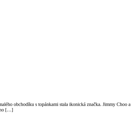
a z malého obchodíku s topánkami stala ikonická značka. Jimmy Choo a
jho […]