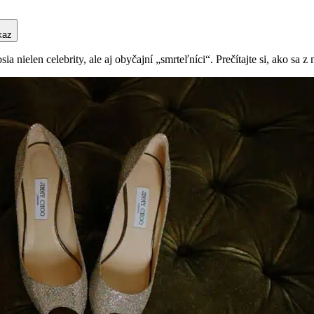
kaz
a nielen celebrity, ale aj obyčajní „smrteľníci“. Prečítajte si, ako sa