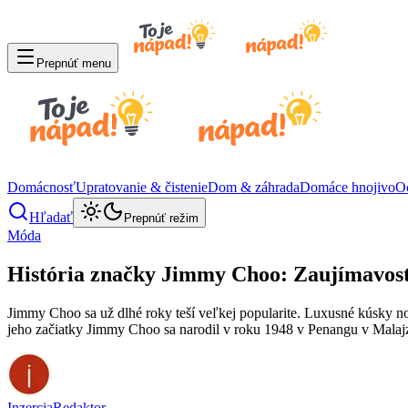
Prepnúť menu
Domácnosť
Upratovanie & čistenie
Dom & záhrada
Domáce hnojivo
O
Hľadať
Prepnúť režim
Móda
História značky Jimmy Choo: Zaujímavosti,
Jimmy Choo sa už dlhé roky teší veľkej popularite. Luxusné kúsky nosi
jeho začiatky Jimmy Choo sa narodil v roku 1948 v Penangu v Malajz
Inzercia
Redaktor