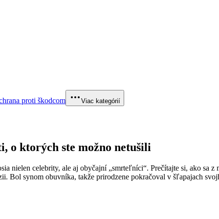
chrana proti škodcom
Viac kategórií
 o ktorých ste možno netušili
a nielen celebrity, ale aj obyčajní „smrteľníci“. Prečítajte si, ako s
ii. Bol synom obuvníka, takže prirodzene pokračoval v šľapajach svo