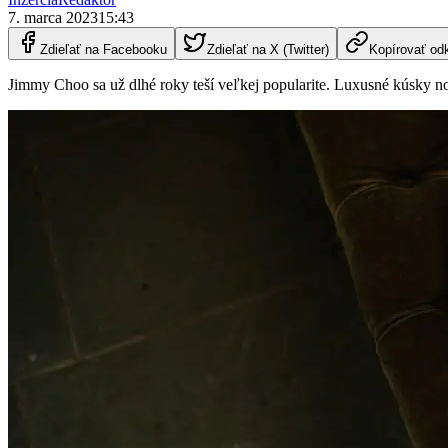
7. marca 2023
15:43
Zdieľať na Facebooku
Zdieľať na X (Twitter)
Kopírovať od
Jimmy Choo sa už dlhé roky teší veľkej popularite. Luxusné kúsky nosi