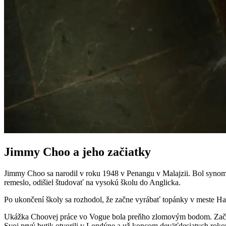
Jimmy Choo a jeho začiatky
Jimmy Choo sa narodil v roku 1948 v Penangu v Malajzii. Bol synom o
remeslo, odišiel študovať na vysokú školu do Anglicka.
Po ukončení školy sa rozhodol, že začne vyrábať topánky v meste Hac
Ukážka Choovej práce vo Vogue bola preňho zlomovým bodom. Začal 
Svoj prvý butik otvorili v Londýne a už koncom deväťdesiatych roko