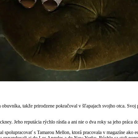
buvníka, takže prirodzene pokračoval v šľapajach svojho otca. Svoj p
kney. Jeho reputácia rýchlo rástla a ani nie o dva roky sa jeho prác
spolupracovať s Tamarou Mellon, ktorá pracovala v magazíne ako edi
v expandovali aj do Los Angeles a do New Yorku. Rýchlo sa stali popu